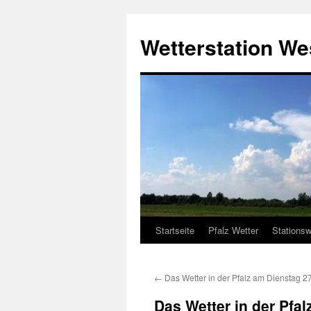
Zum
Inhalt
Wetterstation W
springen
Startseite
Pfalz Wetter
Stationsw
←
Das Wetter in der Pfalz am Dienstag 2
Das Wetter in der Pfa