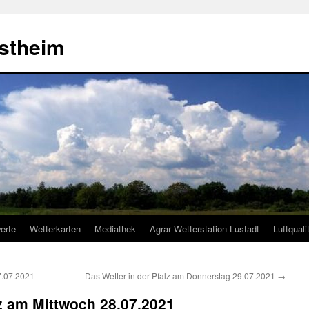
estheim
erte
Wetterkarten
Mediathek
Agrar Wetterstation Lustadt
Luftquali
7.07.2021
Das Wetter in der Pfalz am Donnerstag 29.07.2021
→
lz am Mittwoch 28.07.2021