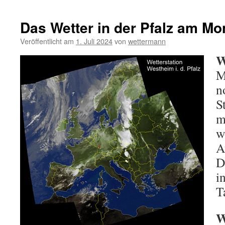
Das Wetter in der Pfalz am Mo
Veröffentlicht am
1. Juli 2024
von
wettermann
W
M
n
S
m
w
A
D
i
T
W