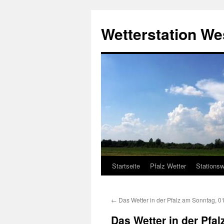
Zum
Inhalt
Wetterstation W
springen
Startseite
Pfalz Wetter
Stationsw
←
Das Wetter in der Pfalz am Sonntag, 0
Das Wetter in der Pfa