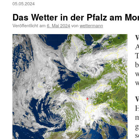
05.05.2024
Das Wetter in der Pfalz am Mo
Veröffentlicht am
6. Mai 2024
von
wettermann
W
A
T
b
w
w
W
H
m
g
s