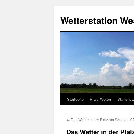
Zum
Inhalt
Wetterstation W
springen
Startseite
Pfalz Wetter
Stationsw
←
Das Wetter in der Pfalz am Sonntag, 0
Das Wetter in der Pfa