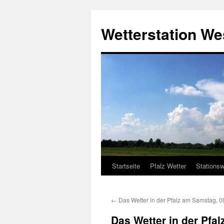
Zum
Inhalt
Wetterstation W
springen
Startseite
Pfalz Wetter
Stationsw
←
Das Wetter in der Pfalz am Samstag, 0
Das Wetter in der Pfa