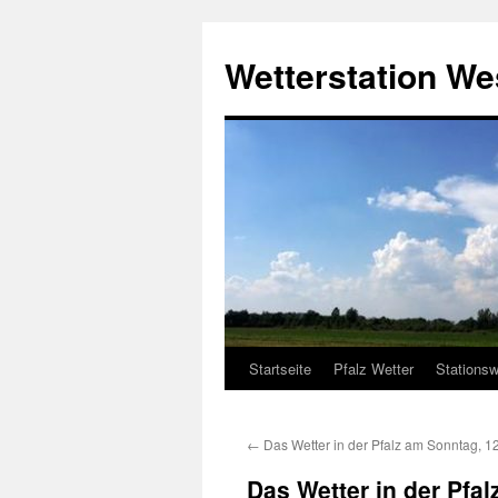
Zum
Inhalt
Wetterstation W
springen
Startseite
Pfalz Wetter
Stationsw
←
Das Wetter in der Pfalz am Sonntag, 1
Das Wetter in der Pfa