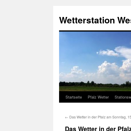
Zum
Inhalt
Wetterstation W
springen
Startseite
Pfalz Wetter
Stationsw
←
Das Wetter in der Pfalz am Sonntag, 1
Das Wetter in der Pfa