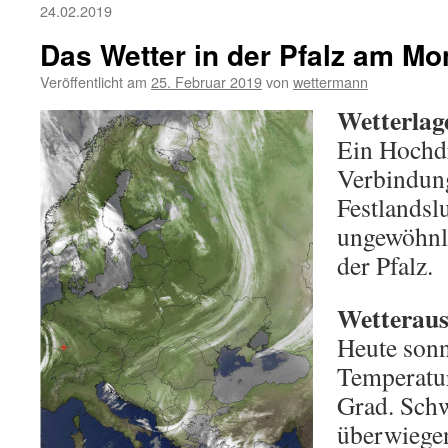
24.02.2019
Das Wetter in der Pfalz am Mo
Veröffentlicht am
25. Februar 2019
von
wettermann
Wetterlag
Ein Hochdr
Verbindung
Festlandsl
ungewöhnli
der Pfalz.
Wetterauss
Heute sonn
Temperatur
Grad. Sch
überwiegen