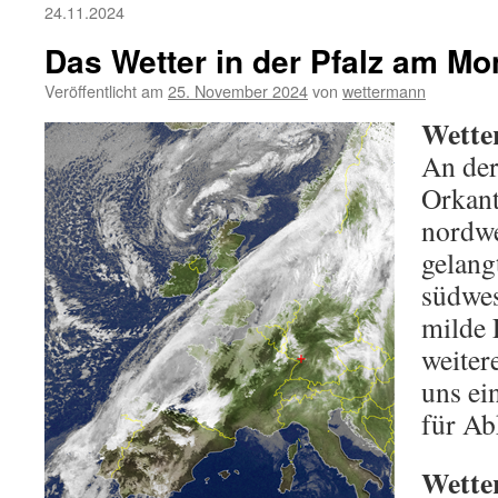
24.11.2024
Das Wetter in der Pfalz am Mo
Veröffentlicht am
25. November 2024
von
wettermann
Wette
An der
Orkant
nordwe
gelang
südwes
milde 
weiter
uns ei
für Ab
Wette