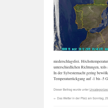
niederschlagsfrei. Höchsttemperat
unterschiedlichen Richtungen, teils 
In der Sylvesternacht gering bewöl
Temperaturrückgang auf -1 bis -5 G
Dieser Beitrag wurde unter
Uncategorize
←
Das Wetter in der Pfalz am Sonntag, 2