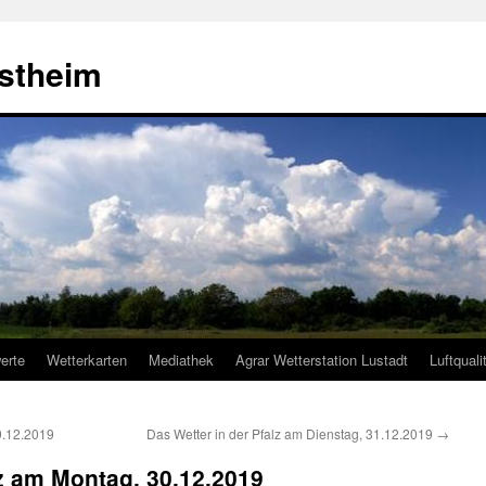
estheim
erte
Wetterkarten
Mediathek
Agrar Wetterstation Lustadt
Luftquali
9.12.2019
Das Wetter in der Pfalz am Dienstag, 31.12.2019
→
lz am Montag, 30.12.2019