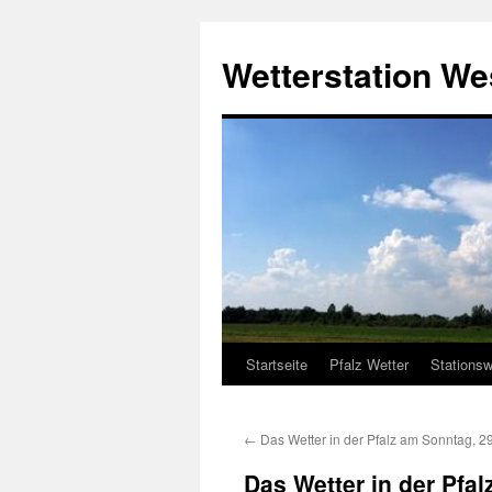
Zum
Inhalt
Wetterstation W
springen
Startseite
Pfalz Wetter
Stationsw
←
Das Wetter in der Pfalz am Sonntag, 2
Das Wetter in der Pfa