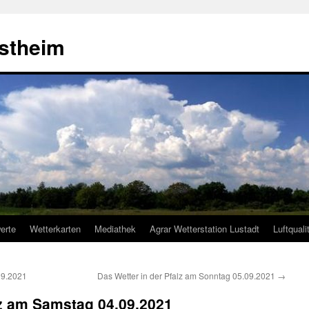
estheim
erte
Wetterkarten
Mediathek
Agrar Wetterstation Lustadt
Luftquali
09.2021
Das Wetter in der Pfalz am Sonntag 05.09.2021
→
lz am Samstag 04.09.2021