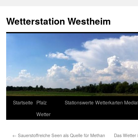
Zum
Inhalt
Wetterstation Westheim
springen
Startseite
Pfalz
Stationswerte
Wetterkarten
Media
Wetter
←
Sauerstoffreiche Seen als Quelle für Methan
Das Wetter 