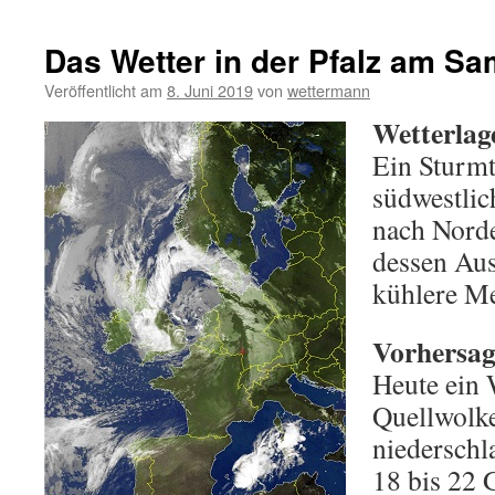
Das Wetter in der Pfalz am Sa
Veröffentlicht am
8. Juni 2019
von
wettermann
Wetterlag
Ein Sturmt
südwestlic
nach Norde
dessen Ausl
kühlere Me
Vorhersage
Heute ein 
Quellwolk
niederschl
18 bis 22 