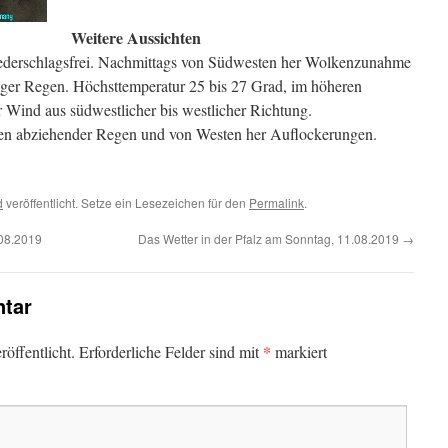
Weitere Aussichten
iederschlagsfrei. Nachmittags von Südwesten her Wolkenzunahme
iger Regen. Höchsttemperatur 25 bis 27 Grad, im höheren
Wind aus südwestlicher bis westlicher Richtung.
en abziehender Regen und von Westen her Auflockerungen.
d
veröffentlicht. Setze ein Lesezeichen für den
Permalink
.
.08.2019
Das Wetter in der Pfalz am Sonntag, 11.08.2019
→
tar
*
öffentlicht.
Erforderliche Felder sind mit
markiert