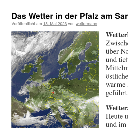
Das Wetter in der Pfalz am Sa
Veröffentlicht am
13. Mai 2023
von
wettermann
Wetter
Zwisch
über N
und ti
Mittelm
östlic
warme L
geführt
Wetter
Heute u
und im 