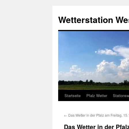
Zum
Inhalt
Wetterstation W
springen
Startseite
Pfalz Wetter
Stationsw
←
Das Wetter in der Pfalz am Freitag, 15
Das Wetter in der Pfa