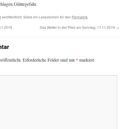
hlagen Glättegefahr.
d
veröffentlicht. Setze ein Lesezeichen für den
Permalink
.
.11.2019
Das Wetter in der Pfalz am Sonntag, 17.11.2019
→
tar
*
öffentlicht.
Erforderliche Felder sind mit
markiert