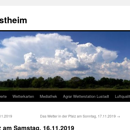
estheim
erte
Wetterkarten
Mediathek
Agrar Wetterstation Lustadt
Luftquali
.11.2019
Das Wetter in der Pfalz am Sonntag, 17.11.2019
→
lz am Samstag, 16.11.2019