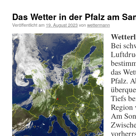
Das Wetter in der Pfalz am Sa
Veröffentlicht am
19. August 2023
von
wettermann
Wetterl
Bei sch
Luftdru
bestimm
das Wet
Pfalz. 
überquer
Tiefs be
Region 
Am Sonn
Zwische
vorherr