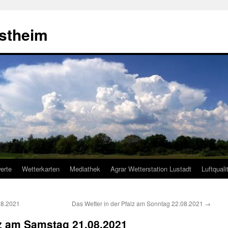
estheim
erte
Wetterkarten
Mediathek
Agrar Wetterstation Lustadt
Luftquali
08.2021
Das Wetter in der Pfalz am Sonntag 22.08.2021
→
lz am Samstag 21.08.2021