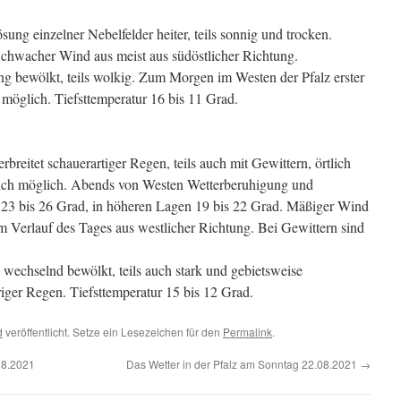
ung einzelner Nebelfelder heiter, teils sonnig und trocken.
Schwacher Wind aus meist aus südöstlicher Richtung.
ing bewölkt, teils wolkig. Zum Morgen im Westen der Pfalz erster
 möglich. Tiefsttemperatur 16 bis 11 Grad.
eitet schauerartiger Regen, teils auch mit Gewittern, örtlich
eich möglich. Abends von Westen Wetterberuhigung und
23 bis 26 Grad, in höheren Lagen 19 bis 22 Grad. Mäßiger Wind
im Verlauf des Tages aus westlicher Richtung. Bei Gewittern sind
wechselnd bewölkt, teils auch stark und gebietsweise
riger Regen. Tiefsttemperatur 15 bis 12 Grad.
d
veröffentlicht. Setze ein Lesezeichen für den
Permalink
.
08.2021
Das Wetter in der Pfalz am Sonntag 22.08.2021
→