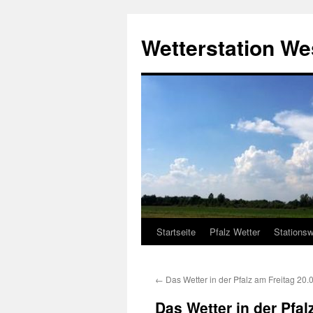
Zum
Inhalt
Wetterstation W
springen
Startseite
Pfalz Wetter
Stationsw
←
Das Wetter in der Pfalz am Freitag 20.
Das Wetter in der Pfa