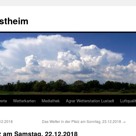
estheim
erte
Wetterkarten
Mediathek
Agrar Wetterstation Lustadt
Luftquali
.12.2018
Das Wetter in der Pfalz am Sonntag, 23.12.2018
→
lz am Samstag, 22.12.2018