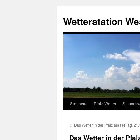
Zum
Inhalt
Wetterstation W
springen
Startseite
Pfalz Wetter
Stationsw
←
Das Wetter in der Pfalz am Freitag, 21
Das Wetter in der Pfa