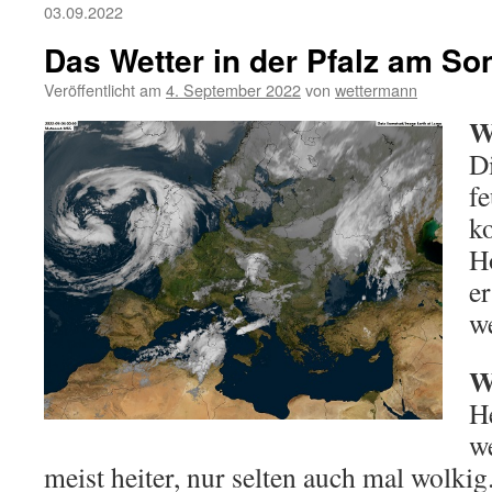
03.09.2022
Das Wetter in der Pfalz am So
Veröffentlicht am
4. September 2022
von
wettermann
W
Di
f
k
H
e
we
W
H
w
meist heiter, nur selten auch mal wolki