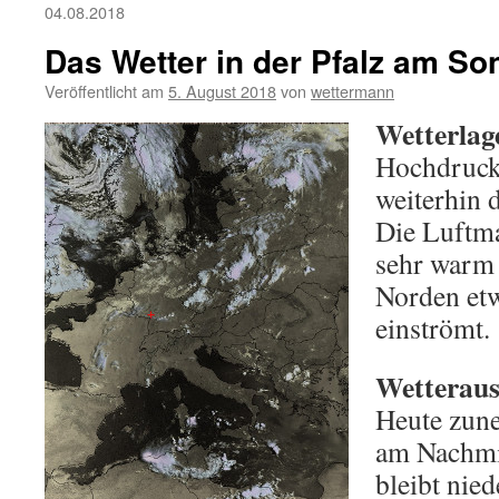
04.08.2018
Das Wetter in der Pfalz am So
Veröffentlicht am
5. August 2018
von
wettermann
Wetterlag
Hochdruck
weiterhin d
Die Luftma
sehr warm 
Norden etw
einströmt.
Wetterauss
Heute zun
am Nachmit
bleibt nied