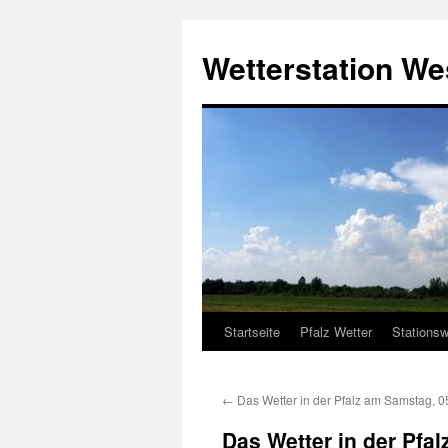
Zum
Inhalt
Wetterstation W
springen
Startseite
Pfalz Wetter
Stationsw
←
Das Wetter in der Pfalz am Samstag, 0
Das Wetter in der Pfa