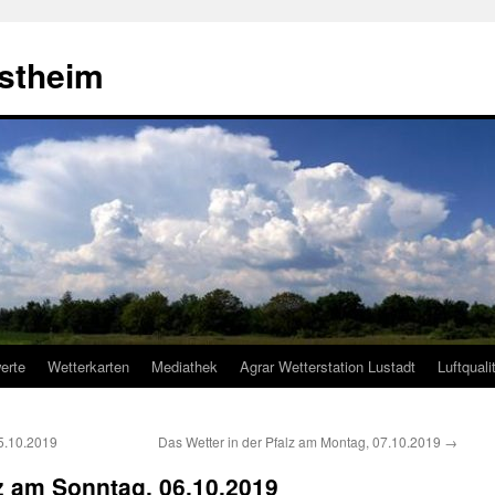
estheim
erte
Wetterkarten
Mediathek
Agrar Wetterstation Lustadt
Luftquali
5.10.2019
Das Wetter in der Pfalz am Montag, 07.10.2019
→
lz am Sonntag, 06.10.2019