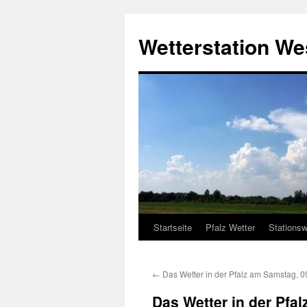
Zum
Inhalt
Wetterstation W
springen
Startseite
Pfalz Wetter
Stationsw
←
Das Wetter in der Pfalz am Samstag, 0
Das Wetter in der Pfa