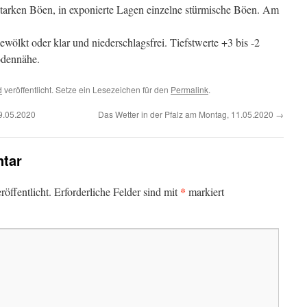
 starken Böen, in exponierte Lagen einzelne stürmische Böen. Am
wölkt oder klar und niederschlagsfrei. Tiefstwerte +3 bis -2
Bodennähe.
d
veröffentlicht. Setze ein Lesezeichen für den
Permalink
.
9.05.2020
Das Wetter in der Pfalz am Montag, 11.05.2020
→
tar
*
öffentlicht.
Erforderliche Felder sind mit
markiert