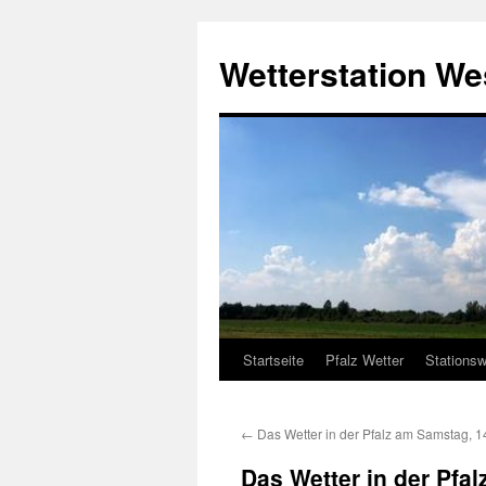
Zum
Inhalt
Wetterstation W
springen
Startseite
Pfalz Wetter
Stationsw
←
Das Wetter in der Pfalz am Samstag, 1
Das Wetter in der Pfa