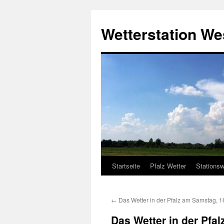
Zum
Inhalt
Wetterstation W
springen
Startseite
Pfalz Wetter
Stationsw
←
Das Wetter in der Pfalz am Samstag, 1
Das Wetter in der Pfa