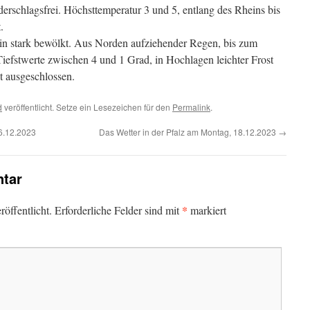
erschlagsfrei. Höchsttemperatur 3 und 5, entlang des Rheins bis
.
in stark bewölkt. Aus Norden aufziehender Regen, bis zum
efstwerte zwischen 4 und 1 Grad, in Hochlagen leichter Frost
ht ausgeschlossen.
d
veröffentlicht. Setze ein Lesezeichen für den
Permalink
.
6.12.2023
Das Wetter in der Pfalz am Montag, 18.12.2023
→
tar
*
öffentlicht.
Erforderliche Felder sind mit
markiert