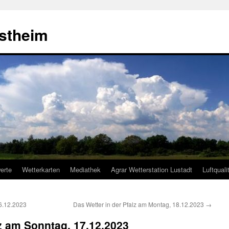
estheim
erte
Wetterkarten
Mediathek
Agrar Wetterstation Lustadt
Luftquali
6.12.2023
Das Wetter in der Pfalz am Montag, 18.12.2023
→
lz am Sonntag, 17.12.2023