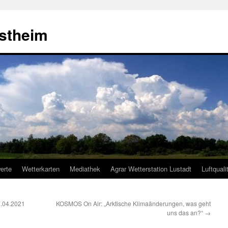
estheim
erte
Wetterkarten
Mediathek
Agrar Wetterstation Lustadt
Luftquali
7.04.2021
KOSMOS On Air: „Arktische Klimaänderungen, was geht
uns das an?“
→