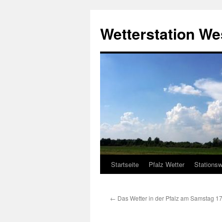
Zum
Inhalt
Wetterstation W
springen
Startseite
Pfalz Wetter
Stationsw
←
Das Wetter in der Pfalz am Samstag 1