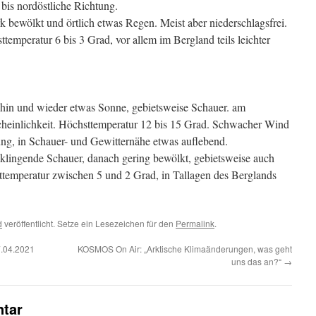
bis nordöstliche Richtung.
k bewölkt und örtlich etwas Regen. Meist aber niederschlagsfrei.
sttemperatur 6 bis 3 Grad, vor allem im Bergland teils leichter
in und wieder etwas Sonne, gebietsweise Schauer. am
heinlichkeit. Höchsttemperatur 12 bis 15 Grad. Schwacher Wind
tung, in Schauer- und Gewitternähe etwas auflebend.
klingende Schauer, danach gering bewölkt, gebietsweise auch
efsttemperatur zwischen 5 und 2 Grad, in Tallagen des Berglands
d
veröffentlicht. Setze ein Lesezeichen für den
Permalink
.
7.04.2021
KOSMOS On Air: „Arktische Klimaänderungen, was geht
uns das an?“
→
tar