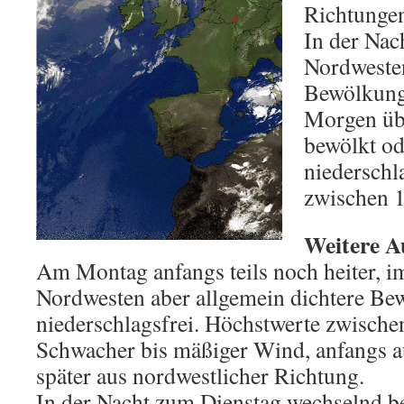
Richtunge
In der Na
Nordweste
Bewölkun
Morgen üb
bewölkt ode
niederschla
zwischen 1
Weitere A
Am Montag anfangs teils noch heiter, i
Nordwesten aber allgemein dichtere Bew
niederschlagsfrei. Höchstwerte zwische
Schwacher bis mäßiger Wind, anfangs au
später aus nordwestlicher Richtung.
In der Nacht zum Dienstag wechselnd b