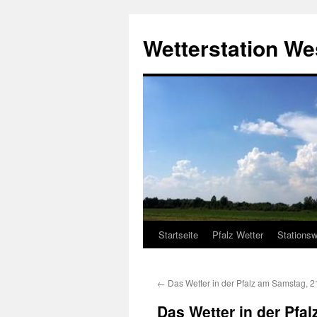
Zum
Inhalt
Wetterstation W
springen
Startseite
Pfalz Wetter
Stationsw
←
Das Wetter in der Pfalz am Samstag, 2
Das Wetter in der Pfa