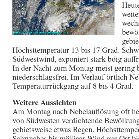
Heut
weite
wechs
bewö
gebie
Höchsttemperatur 13 bis 17 Grad. Schw
Südwestwind, exponiert stark böig auff
In der Nacht zum Montag meist gering 
niederschlagsfrei. Im Verlauf örtlich N
Temperaturrückgang auf 8 bis 4 Grad.
Weitere Aussichten
Am Montag nach Nebelauflösung oft hei
von Südwesten verdichtende Bewölkun
gebietsweise etwas Regen. Höchsttemper
Schwacher bis mäßiger Wind aus Ost bi