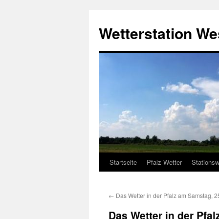
Zum
Inhalt
Wetterstation W
springen
Startseite
Pfalz Wetter
Stationsw
←
Das Wetter in der Pfalz am Samstag, 2
Das Wetter in der Pfa