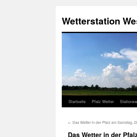
Zum
Inhalt
Wetterstation W
springen
Startseite
Pfalz Wetter
Stationsw
←
Das Wetter in der Pfalz am Samstag, 2
Das Wetter in der Pfa