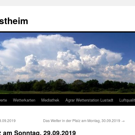
estheim
erte
Wetterkarten
Mediathek
Agrar Wetterstation Lustadt
Luftquali
8.09.2019
Das Wetter in der Pfalz am Montag, 30.09.2019
→
lz am Sonntag, 29.09.2019