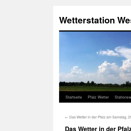
Zum
Inhalt
Wetterstation W
springen
Startseite
Pfalz Wetter
Stationsw
←
Das Wetter in der Pfalz am Samstag, 2
Das Wetter in der Pfa