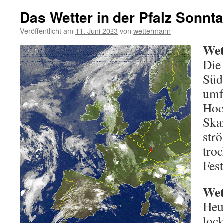
Das Wetter in der Pfalz Sonnt
Veröffentlicht am
11. Juni 2023
von
wettermann
Wet
Die 
Süd
umf
Hoc
Ska
str
tro
Fest
Wet
Heu
loc