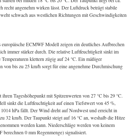
 starten bei milden 18 °C bis 20 °C. Der Taupunkt liegt bei ca.
 recht angenehm wirken lässt. Der Luftdruck beträgt stabile
 weht schwach aus westlichen Richtungen mit Geschwindigkeiten
 europäische ECMWF Modell zeigen ein deutliches Aufbrechen
ch immer stärker durch. Die relative Luftfeuchtigkeit sinkt im
Temperaturen klettern zügig auf 24 °C. Ein mäßiger
n von bis zu 25 km/h sorgt für eine angenehme Durchmischung
t ihren Tageshöhepunkt mit Spitzenwerten von 27 °C bis 29 °C.
 sinkt die Luftfeuchtigkeit auf einen Tiefstwert von 45 %,
1014 hPa fällt. Der Wind dreht auf Nordwest und erreicht in
zu 32 km/h. Der Taupunkt steigt auf 16 °C an, weshalb die Hitze
rgenommen werden kann. Niederschläge werden von keinem
rechnen 0 mm Regenmenge) signalisiert.