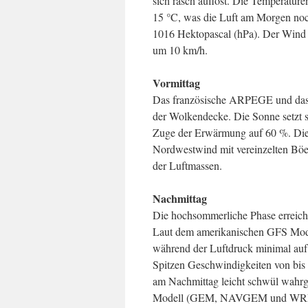
sich rasch auflöst. Die Temperaturen
15 °C, was die Luft am Morgen noch
1016 Hektopascal (hPa). Der Wind
um 10 km/h.
Vormittag
Das französische ARPEGE und das
der Wolkendecke. Die Sonne setzt si
Zuge der Erwärmung auf 60 %. Die 
Nordwestwind mit vereinzelten Böe
der Luftmassen.
Nachmittag
Die hochsommerliche Phase erreich
Laut dem amerikanischen GFS Modell
während der Luftdruck minimal auf 
Spitzen Geschwindigkeiten von bis 
am Nachmittag leicht schwül wah
Modell (GEM, NAVGEM und WRF be