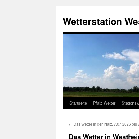
Zum
Inhalt
Wetterstation W
springen
Startseite
Pfalz Wetter
Stationsw
←
Das Wetter in der Pfalz, 7.07.2026 bis
Das Wetter in Westheim