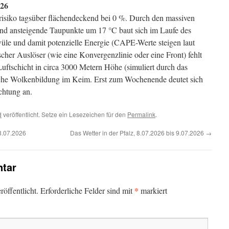
026
risiko tagsüber flächendeckend bei 0 %. Durch den massiven
und ansteigende Taupunkte um 17 °C baut sich im Laufe des
üle und damit potenzielle Energie (CAPE-Werte steigen laut
cher Auslöser (wie eine Konvergenzlinie oder eine Front) fehlt
Luftschicht in circa 3000 Metern Höhe (simuliert durch das
he Wolkenbildung im Keim. Erst zum Wochenende deutet sich
chtung an.
d
veröffentlicht. Setze ein Lesezeichen für den
Permalink
.
 8.07.2026
Das Wetter in der Pfalz, 8.07.2026 bis 9.07.2026
→
tar
*
öffentlicht.
Erforderliche Felder sind mit
markiert