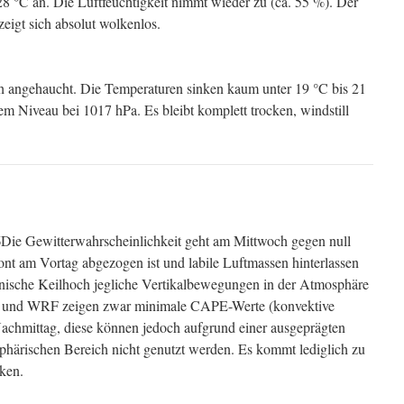
8 °C an. Die Luftfeuchtigkeit nimmt wieder zu (ca. 55 %). Der
igt sich absolut wolkenlos.
ch angehaucht. Die Temperaturen sinken kaum unter 19 °C bis 21
m Niveau bei 1017 hPa. Es bleibt komplett trocken, windstill
6
Die Gewitterwahrscheinlichkeit geht am Mittwoch gegen null
ont am Vortag abgezogen ist und labile Luftmassen hinterlassen
anische Keilhoch jegliche Vertikalbewegungen in der Atmosphäre
2 und WRF zeigen zwar minimale CAPE-Werte (konvektive
achmittag, diese können jedoch aufgrund einer ausgeprägten
sphärischen Bereich nicht genutzt werden. Es kommt lediglich zu
ken.