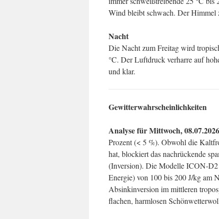
immer schweißtreibende 25 °C bis 2
Wind bleibt schwach. Der Himmel ze
Nacht
Die Nacht zum Freitag wird tropis
°C. Der Luftdruck verharre auf hohe
und klar.
Gewitterwahrscheinlichkeiten
Analyse für Mittwoch, 08.07.202
Prozent (< 5 %). Obwohl die Kaltfr
hat, blockiert das nachrückende sp
(Inversion). Die Modelle ICON-D
Energie) von 100 bis 200 J/kg am N
Absinkinversion im mittleren tropo
flachen, harmlosen Schönwetterwol