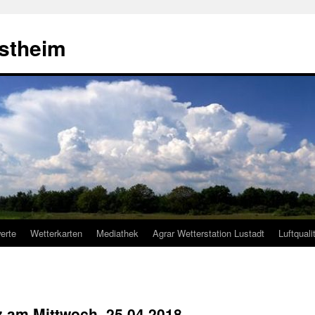
estheim
erte
Wetterkarten
Mediathek
Agrar Wetterstation Lustadt
Luftquali
lz am Mittwoch, 25.04.2018