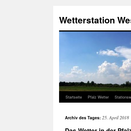
Zum
Inhalt
Wetterstation W
springen
Startseite
Pfalz Wetter
Stationsw
25. April 2018
Archiv des Tages:
Das Wetter in der Pfa