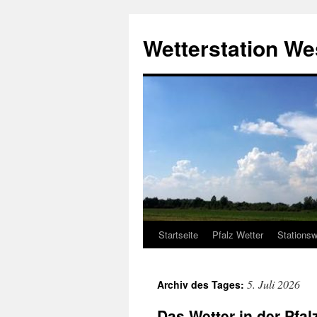
Zum
Inhalt
Wetterstation W
springen
Startseite
Pfalz Wetter
Stationsw
5. Juli 2026
Archiv des Tages:
Das Wetter in der Pfal