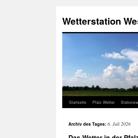
Zum
Inhalt
Wetterstation W
springen
Startseite
Pfalz Wetter
Stationsw
6. Juli 2026
Archiv des Tages:
Das Wetter in der Pfal