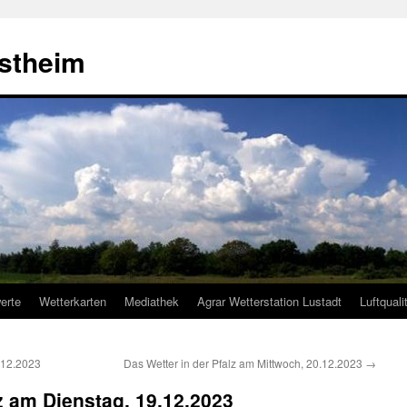
estheim
erte
Wetterkarten
Mediathek
Agrar Wetterstation Lustadt
Luftquali
.12.2023
Das Wetter in der Pfalz am Mittwoch, 20.12.2023
→
lz am Dienstag, 19.12.2023