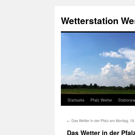
Zum
Inhalt
Wetterstation W
springen
Startseite
Pfalz Wetter
Stationsw
←
Das Wetter in der Pfalz am Montag, 18
Das Wetter in der Pfa