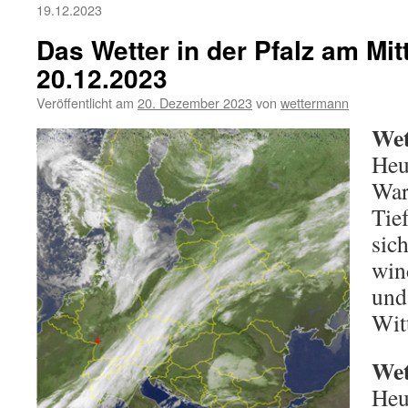
19.12.2023
Das Wetter in der Pfalz am Mi
20.12.2023
Veröffentlicht am
20. Dezember 2023
von
wettermann
Wet
Heu
War
Tief
sich
win
und
Wit
Wet
Heu