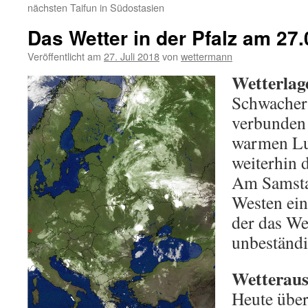
nächsten Taifun in Südostasien
Das Wetter in der Pfalz am 27
Veröffentlicht am
27. Juli 2018
von
wettermann
Wetterlag
Schwacher
verbunden 
warmen Lu
weiterhin d
Am Samsta
Westen ein
der das We
unbeständig
Wetterauss
Heute übe