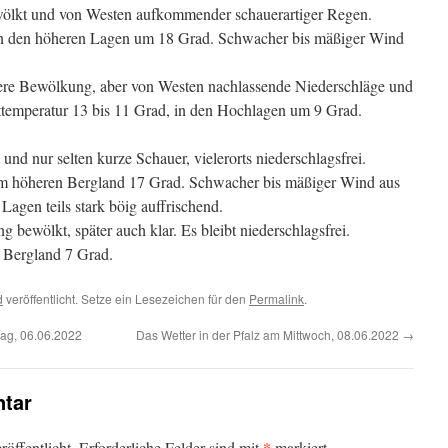
lkt und von Westen aufkommender schauerartiger Regen.
in den höheren Lagen um 18 Grad. Schwacher bis mäßiger Wind
ere Bewölkung, aber von Westen nachlassende Niederschläge und
ttemperatur 13 bis 11 Grad, in den Hochlagen um 9 Grad.
d nur selten kurze Schauer, vielerorts niederschlagsfrei.
im höheren Bergland 17 Grad. Schwacher bis mäßiger Wind aus
Lagen teils stark böig auffrischend.
g bewölkt, später auch klar. Es bleibt niederschlagsfrei.
m Bergland 7 Grad.
d
veröffentlicht. Setze ein Lesezeichen für den
Permalink
.
tag, 06.06.2022
Das Wetter in der Pfalz am Mittwoch, 08.06.2022
→
tar
*
öffentlicht.
Erforderliche Felder sind mit
markiert