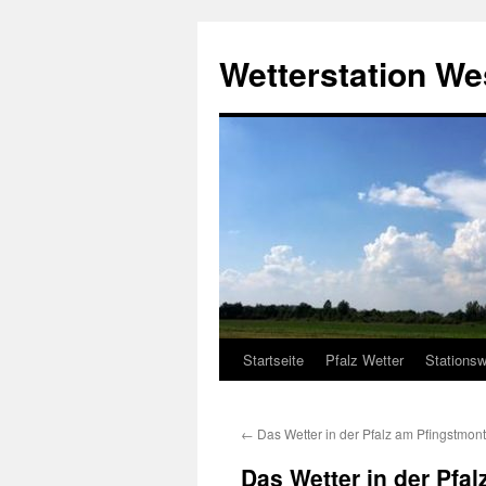
Zum
Inhalt
Wetterstation W
springen
Startseite
Pfalz Wetter
Stationsw
←
Das Wetter in der Pfalz am Pfingstmon
Das Wetter in der Pfa