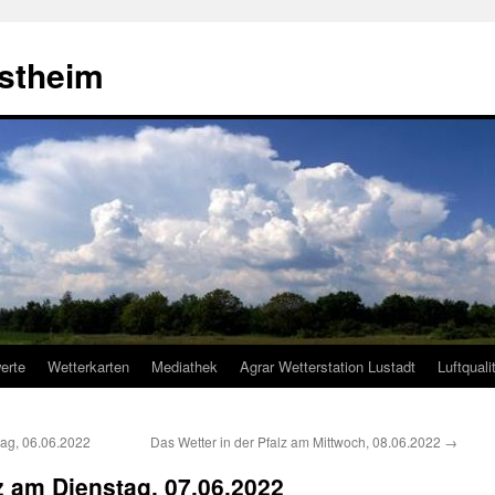
estheim
erte
Wetterkarten
Mediathek
Agrar Wetterstation Lustadt
Luftquali
tag, 06.06.2022
Das Wetter in der Pfalz am Mittwoch, 08.06.2022
→
lz am Dienstag, 07.06.2022