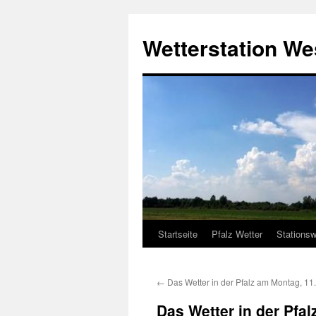
Zum
Inhalt
Wetterstation W
springen
Startseite
Pfalz Wetter
Stationsw
←
Das Wetter in der Pfalz am Montag, 11
Das Wetter in der Pfa