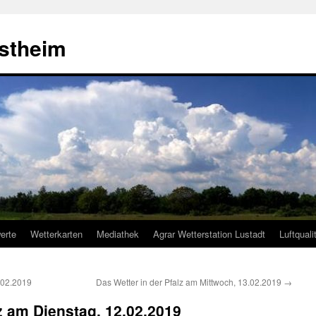
estheim
erte
Wetterkarten
Mediathek
Agrar Wetterstation Lustadt
Luftquali
.02.2019
Das Wetter in der Pfalz am Mittwoch, 13.02.2019
→
lz am Dienstag, 12.02.2019