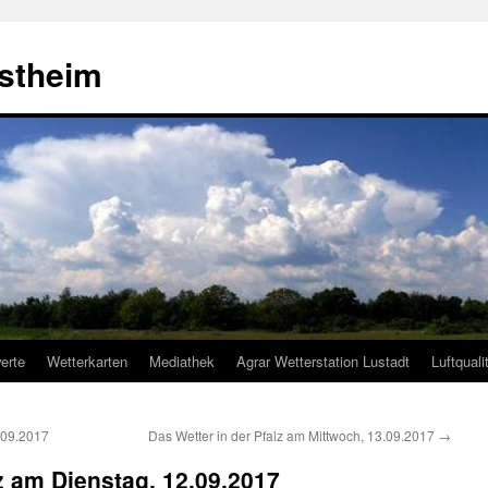
estheim
erte
Wetterkarten
Mediathek
Agrar Wetterstation Lustadt
Luftquali
.09.2017
Das Wetter in der Pfalz am Mittwoch, 13.09.2017
→
lz am Dienstag, 12.09.2017