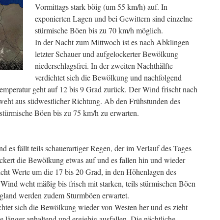
Vormittags stark böig (um 55 km/h) auf. In
exponierten Lagen und bei Gewittern sind einzelne
stürmische Böen bis zu 70 km/h möglich.
In der Nacht zum Mittwoch ist es nach Abklingen
letzter Schauer und aufgelockerter Bewölkung
niederschlagsfrei. In der zweiten Nachthälfte
verdichtet sich die Bewölkung und nachfolgend
mperatur geht auf 12 bis 9 Grad zurück. Der Wind frischt nach
weht aus südwestlicher Richtung. Ab den Frühstunden des
s stürmische Böen bis zu 75 km/h zu erwarten.
d es fällt teils schauerartiger Regen, der im Verlauf des Tages
ckert die Bewölkung etwas auf und es fallen hin und wieder
icht Werte um die 17 bis 20 Grad, in den Höhenlagen des
Wind weht mäßig bis frisch mit starken, teils stürmischen Böen
rgland werden zudem Sturmböen erwartet.
htet sich die Bewölkung wieder von Westen her und es zieht
 länger anhaltend und ergiebig ausfallen. Die nächtliche