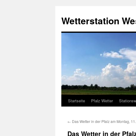
Zum
Inhalt
Wetterstation W
springen
Startseite
Pfalz Wetter
Stationsw
←
Das Wetter in der Pfalz am Montag, 11
Das Wetter in der Pfa