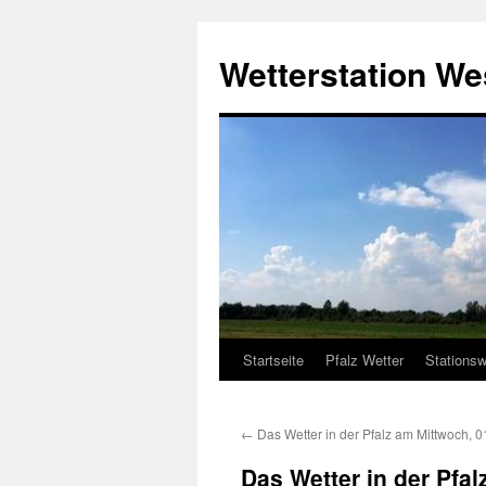
Zum
Inhalt
Wetterstation W
springen
Startseite
Pfalz Wetter
Stationsw
←
Das Wetter in der Pfalz am Mittwoch, 0
Das Wetter in der Pfa