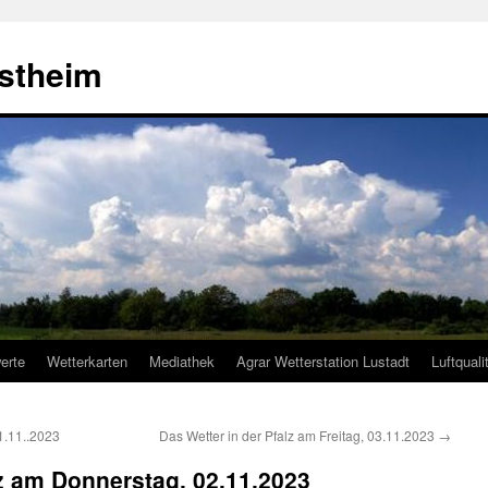
estheim
erte
Wetterkarten
Mediathek
Agrar Wetterstation Lustadt
Luftquali
1.11..2023
Das Wetter in der Pfalz am Freitag, 03.11.2023
→
lz am Donnerstag, 02.11.2023