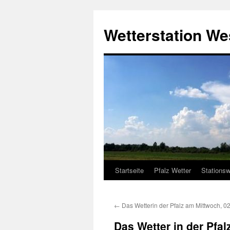
Zum
Inhalt
Wetterstation W
springen
Startseite
Pfalz Wetter
Stationsw
←
Das Wetterin der Pfalz am Mittwoch, 0
Das Wetter in der Pfa