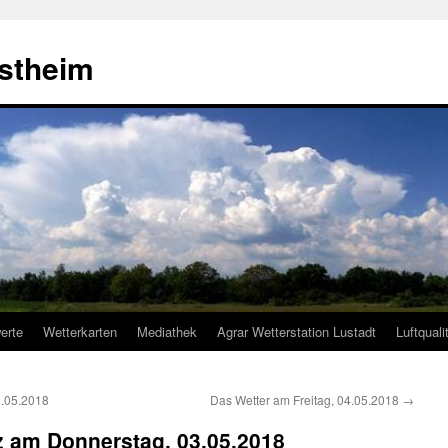
estheim
erte
Wetterkarten
Mediathek
Agrar Wetterstation Lustadt
Luftquali
2.05.2018
Das Wetter am Freitag, 04.05.2018
→
lz am Donnerstag, 03.05.2018