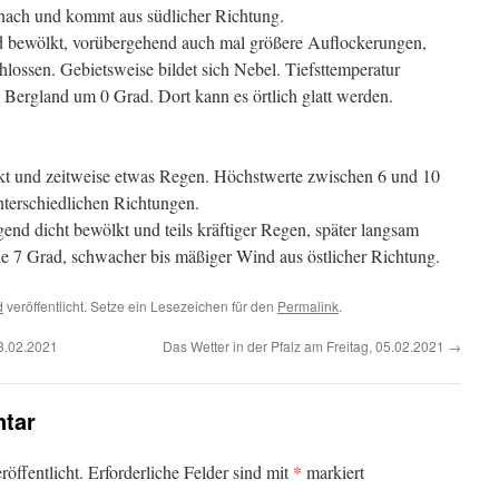
 nach und kommt aus südlicher Richtung.
d bewölkt, vorübergehend auch mal größere Auflockerungen,
hlossen. Gebietsweise bildet sich Nebel. Tiefsttemperatur
Bergland um 0 Grad. Dort kann es örtlich glatt werden.
ckt und zeitweise etwas Regen. Höchstwerte zwischen 6 und 10
terschiedlichen Richtungen.
nd dicht bewölkt und teils kräftiger Regen, später langsam
ie 7 Grad, schwacher bis mäßiger Wind aus östlicher Richtung.
d
veröffentlicht. Setze ein Lesezeichen für den
Permalink
.
03.02.2021
Das Wetter in der Pfalz am Freitag, 05.02.2021
→
tar
*
öffentlicht.
Erforderliche Felder sind mit
markiert