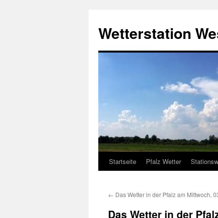
Zum
Inhalt
Wetterstation W
springen
Startseite
Pfalz Wetter
Stationsw
←
Das Wetter in der Pfalz am Mittwoch, 
Das Wetter in der Pfa