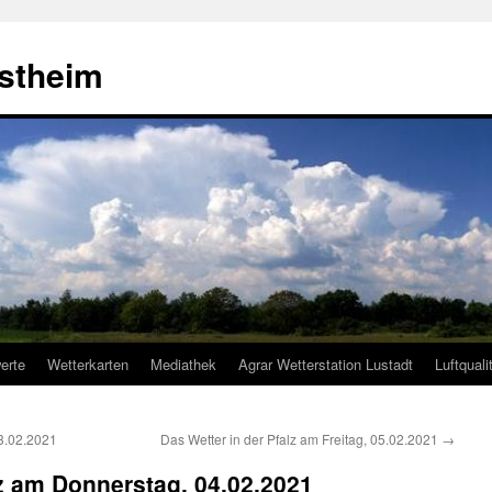
estheim
erte
Wetterkarten
Mediathek
Agrar Wetterstation Lustadt
Luftquali
03.02.2021
Das Wetter in der Pfalz am Freitag, 05.02.2021
→
lz am Donnerstag, 04.02.2021