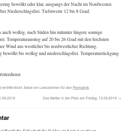
gering bewölkt oder klar, ausgangs der Nacht im Nordwesten
er Niederschlagsfrei. Tiefstwerte 12 bis 8 Grad.
s auch wolkig, nach Süden hin mitunter längere sonnige
frei. Temperaturanstieg auf 20 bis 26 Grad mit den höchsten
er Wind aus westlicher bis nordwestlicher Richtung.
g bewölkt bis wolkig und niederschlagsfrei. Temperaturrückgang
etterdienst
d
veröffentlicht. Setze ein Lesezeichen für den
Permalink
.
11.09.2019
Das Wetter in der Pfalz am Freitag, 13.09.2019
→
tar
*
öffentlicht.
Erforderliche Felder sind mit
markiert