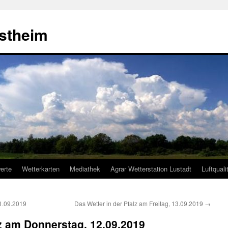
estheim
erte
Wetterkarten
Mediathek
Agrar Wetterstation Lustadt
Luftquali
11.09.2019
Das Wetter in der Pfalz am Freitag, 13.09.2019
→
lz am Donnerstag, 12.09.2019