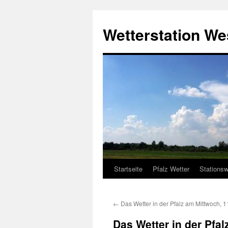
Zum
Inhalt
Wetterstation W
springen
Startseite
Pfalz Wetter
Stationsw
←
Das Wetter in der Pfalz am Mittwoch, 
Das Wetter in der Pfa