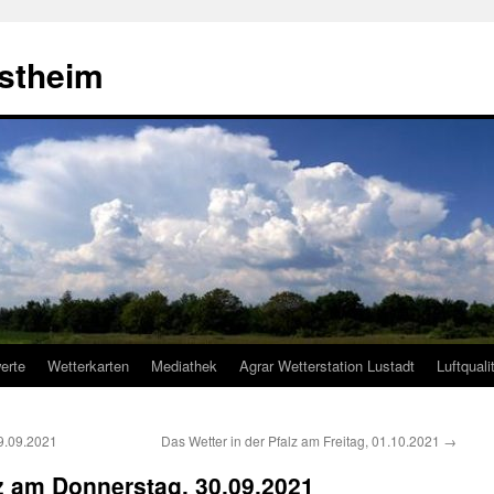
estheim
erte
Wetterkarten
Mediathek
Agrar Wetterstation Lustadt
Luftquali
29.09.2021
Das Wetter in der Pfalz am Freitag, 01.10.2021
→
lz am Donnerstag, 30.09.2021