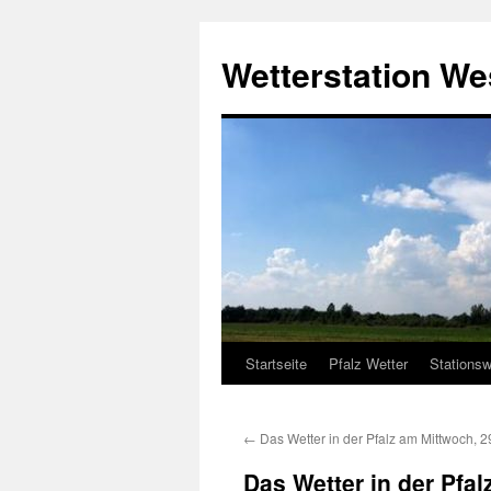
Zum
Inhalt
Wetterstation W
springen
Startseite
Pfalz Wetter
Stationsw
←
Das Wetter in der Pfalz am Mittwoch, 
Das Wetter in der Pfa