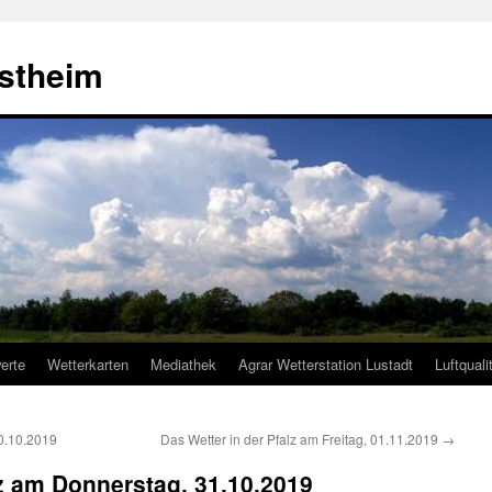
estheim
erte
Wetterkarten
Mediathek
Agrar Wetterstation Lustadt
Luftquali
30.10.2019
Das Wetter in der Pfalz am Freitag, 01.11.2019
→
lz am Donnerstag, 31.10.2019