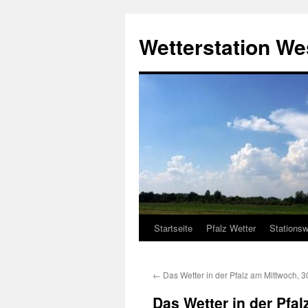
Zum
Inhalt
Wetterstation W
springen
Startseite
Pfalz Wetter
Stationsw
←
Das Wetter in der Pfalz am Mittwoch, 
Das Wetter in der Pfa