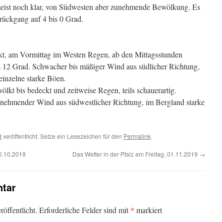
meist noch klar, von Südwesten aber zunehmende Bewölkung. Es
rrückgang auf 4 bis 0 Grad.
ckt, am Vormittag im Westen Regen, ab den Mittagsstunden
is 12 Grad. Schwacher bis mäßiger Wind aus südlicher Richtung,
inzelne starke Böen.
lkt bis bedeckt und zeitweise Regen, teils schauerartig.
Zunehmender Wind aus südwestlicher Richtung, im Bergland starke
d
veröffentlicht. Setze ein Lesezeichen für den
Permalink
.
30.10.2019
Das Wetter in der Pfalz am Freitag, 01.11.2019
→
tar
*
öffentlicht.
Erforderliche Felder sind mit
markiert